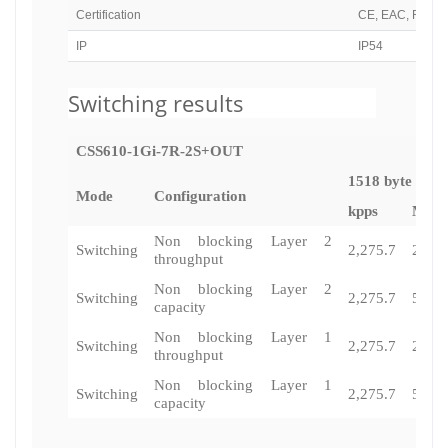
Certification
CE, EAC, ROHS
IP
IP54
Switching results
CSS610-1Gi-7R-2S+OUT
1518 byte
Mode
Configuration
kpps
Mbps
Non blocking Layer 2
Switching
2,275.7
27,63
throughput
Non blocking Layer 2
Switching
2,275.7
55,27
capacity
Non blocking Layer 1
Switching
2,275.7
28,00
throughput
Non blocking Layer 1
Switching
2,275.7
56,00
capacity