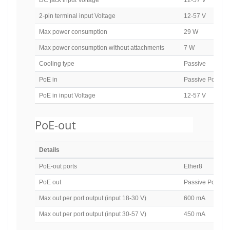
2-pin terminal input Voltage
12-57 V
Max power consumption
29 W
Max power consumption without attachments
7 W
Cooling type
Passive
PoE in
Passive PoE
PoE in input Voltage
12-57 V
PoE-out
Details
PoE-out ports
Ether8
PoE out
Passive PoE
Max out per port output (input 18-30 V)
600 mA
Max out per port output (input 30-57 V)
450 mA