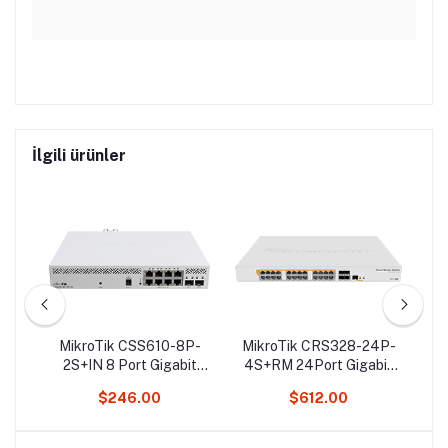
İlgili ürünler
MikroTik CSS610-8P-
MikroTik CRS328-24P-
UB
rt
2S+IN 8 Port Gigabit
4S+RM 24Port Gigabit
- 
itch
PoE Switch
Yönetilebilir Switch
P
$246.00
$612.00