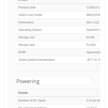
Product code
CSS610-1Gi-7
Switch chip model
88E6193X
Dimensions
304 x 212 x 71
Operating System
SwitchOS Lite
Storage size
64 KB
Storage type
FLASH
MTBF
Approximately 2
Tested ambient temperature
-40°C to 70°C
Powering
Details
Number of DC inputs
3 (2-pin termina
DC jack input Voltage
12-57 V